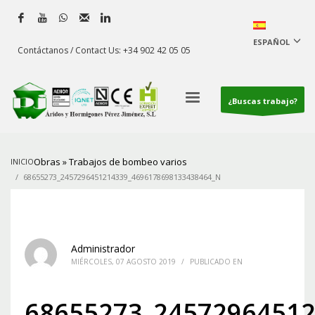
ESPAÑOL
Contáctanos / Contact Us: +34 902 42 05 05
¿Buscas trabajo?
Obras
»
Trabajos de bombeo varios
INICIO
68655273_2457296451214339_4696178698133438464_N
Administrador
MIÉRCOLES, 07 AGOSTO 2019
/
PUBLICADO EN
68655273_2457296451