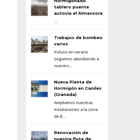
Hormigonado
tablero puente
autovía el Almanzora
....
Trabajos de bombeo
varios
Incluso en verano
seguimos atendiendo a
nuestro...
Nueva Planta de
Hormigón en Caniles
(Granada)
Ampliamos nuestras
instalaciones a la zona
de B...
Renovación de
nuestra flota de