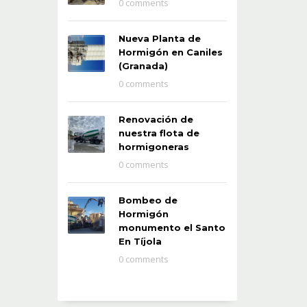
0 comments
Nueva Planta de
Hormigón en Caniles
(Granada)
0 comments
Renovación de
nuestra flota de
hormigoneras
0 comments
Bombeo de
Hormigón
monumento el Santo
En Tíjola
0 comments