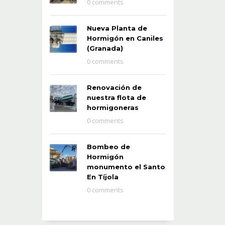
0 comments
Nueva Planta de
Hormigón en Caniles
(Granada)
0 comments
Renovación de
nuestra flota de
hormigoneras
0 comments
Bombeo de
Hormigón
monumento el Santo
En Tíjola
0 comments