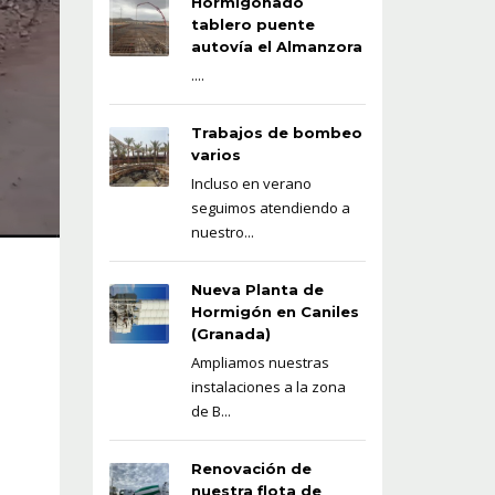
Hormigonado
tablero puente
autovía el Almanzora
....
Trabajos de bombeo
varios
Incluso en verano
seguimos atendiendo a
nuestro...
Nueva Planta de
Hormigón en Caniles
(Granada)
Ampliamos nuestras
instalaciones a la zona
de B...
Renovación de
nuestra flota de